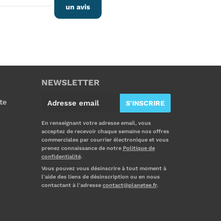
un avis
NEWSLETTER
E
te
S'INSCRIRE
-
m
En renseignant votre adresse email, vous
acceptez de recevoir chaque semaine nos offres
a
commerciales par courrier électronique et vous
i
prenez connaissance de notre
Politique de
confidentialité
.
l
Vous pouvez vous désinscrire à tout moment à
l'aide des liens de désinscription ou en nous
contactant à l'adresse
contact@planetee.fr
.