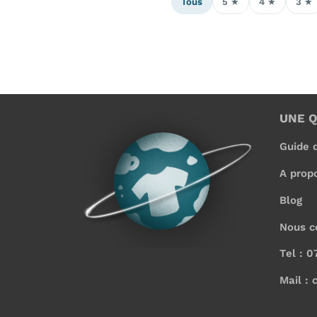
Tous
5 ★
4 ★
3 ★
UNE 
Guide d
A prop
Blog
Nous c
Tel : 0
Mail : 