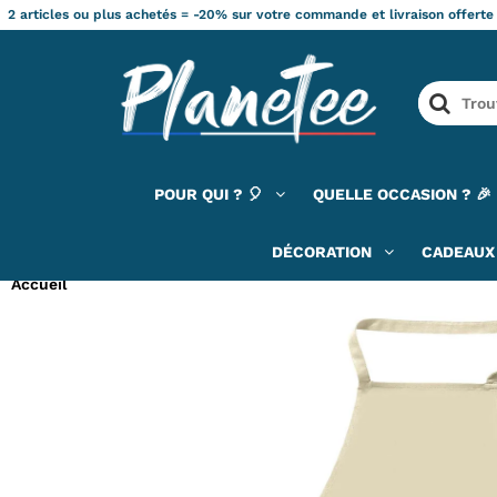
2 articles ou plus achetés = -20% sur votre commande et livraison offerte
POUR QUI ? 🎈
QUELLE OCCASION ? 🎉
DÉCORATION
CADEAUX 
Accueil