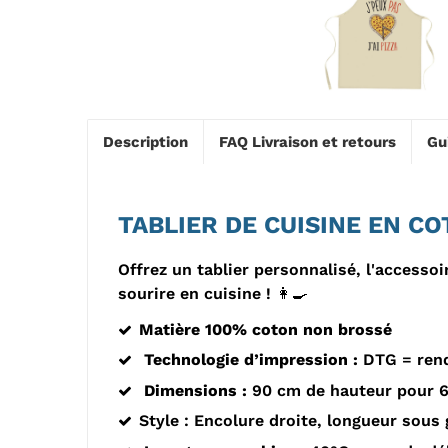
Description
FAQ Livraison et retours
Gu
TABLIER DE CUISINE EN C
Offrez un tablier personnalisé, l'accesso
sourire en cuisine ! 👩‍🍳
Matière
100% coton non brossé
Technologie d’impression :
DTG = rend
Dimensions :
90 cm de hauteur pour 6
Style :
Encolure droite, l
ongueur sous 