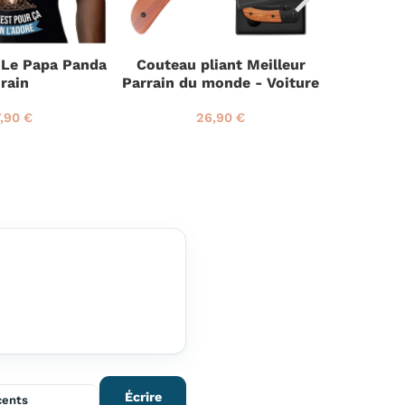
r Le Papa Panda
Couteau pliant Meilleur
Planche
rain
Parrain du monde - Voiture
Roi 
,90 €
26,90 €
2
P
2
7
r
6
,
i
,
9
x
9
0
r
0
€
é
€
g
u
l
i
e
r
Écrire