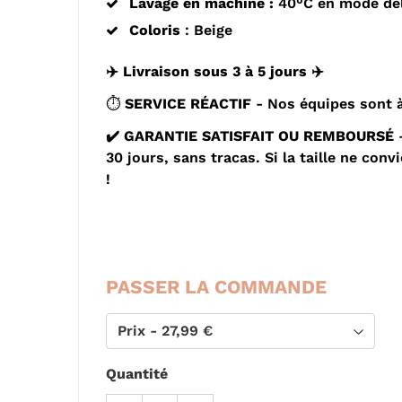
Lavage en machine :
40°C en mode dél
Coloris
: Beige
✈️
Livraison sous 3 à 5 jours
✈️
⏱️
SERVICE RÉACTIF
- Nos équipes sont à
✔️ GARANTIE SATISFAIT OU REMBOURSÉ
–
30 jours, sans tracas. Si la taille ne co
!
PASSER LA COMMANDE
Quantité