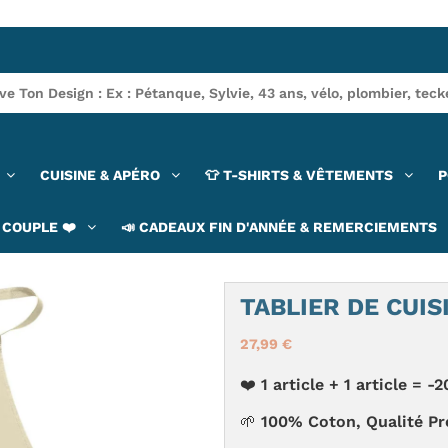
CUISINE & APÉRO
👕 T-SHIRTS & VÊTEMENTS
P
COUPLE ❤️
📣 CADEAUX FIN D'ANNÉE & REMERCIEMENTS
TABLIER DE CUIS
27,99 €
❤️ 1 article + 1 article =
🌱 100% Coton, Qualité P