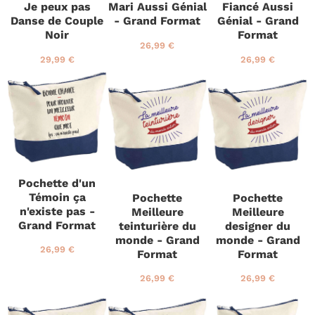
Je peux pas
Mari Aussi Génial
Fiancé Aussi
r
Danse de Couple
- Grand Format
Génial - Grand
Noir
Format
P
2
26,99 €
r
6
P
2
P
2
29,99 €
26,99 €
i
,
r
9
r
6
x
9
i
,
i
,
r
9
x
9
x
9
é
€
r
9
r
9
g
é
€
é
€
u
g
g
l
u
u
i
l
l
e
i
i
Pochette d'un
r
e
e
Témoin ça
Pochette
Pochette
r
r
n'existe pas -
Meilleure
Meilleure
Grand Format
teinturière du
designer du
monde - Grand
monde - Grand
P
2
26,99 €
Format
Format
r
6
i
,
P
2
P
2
26,99 €
26,99 €
x
9
r
6
r
6
r
9
i
,
i
,
é
€