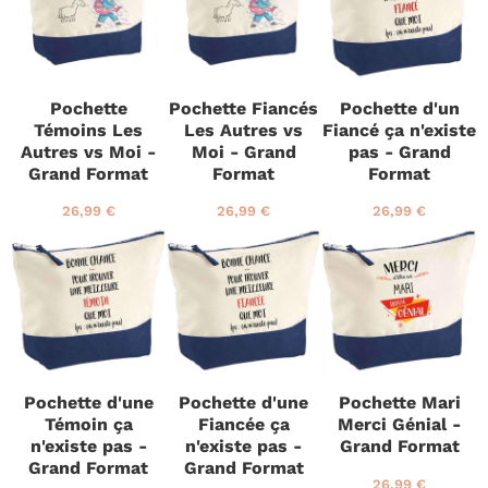
u
g
é
€
l
u
g
i
l
u
e
i
l
r
e
i
Pochette
Pochette Fiancés
Pochette d'un
r
e
Témoins Les
Les Autres vs
Fiancé ça n'existe
r
Autres vs Moi -
Moi - Grand
pas - Grand
Grand Format
Format
Format
P
2
P
2
P
2
26,99 €
26,99 €
26,99 €
r
6
r
6
r
6
i
,
i
,
i
,
x
9
x
9
x
9
r
9
r
9
r
9
é
€
é
€
é
€
g
g
g
u
u
u
l
l
l
i
i
i
Pochette d'une
Pochette d'une
Pochette Mari
e
e
e
Témoin ça
Fiancée ça
Merci Génial -
r
r
r
n'existe pas -
n'existe pas -
Grand Format
Grand Format
Grand Format
P
2
26,99 €