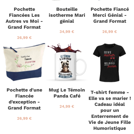
Pochette
Bouteille
Pochette Fiancé
Fiancées Les
isotherme Mari
Merci Génial -
Autres vs Moi -
génial
Grand Format
Grand Format
P
3
P
2
34,99 €
26,99 €
r
4
r
6
P
2
26,99 €
i
,
i
,
r
6
x
9
x
9
i
,
r
9
r
9
x
9
é
€
é
€
r
9
g
g
é
€
u
u
g
l
l
u
i
i
l
e
e
i
Pochette d'une
Mug Le Témoin
r
r
e
T-shirt femme -
Fiancée
Panda Café
r
Elle va se marier !
d'exception -
Cadeau idéal
P
2
24,99 €
Grand Format
pour un
r
4
Enterrement de
i
,
P
2
26,99 €
Vie de Jeune Fille
x
9
r
6
r
9
Humoristique
i
,
é
€