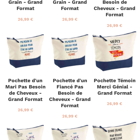
Grain - Grand
Grain - Grand
Besoin de
Format
Format
Cheveux - Grand
Format
P
2
P
2
26,99 €
26,99 €
r
6
r
6
P
2
26,99 €
i
,
i
,
r
6
x
9
x
9
i
,
r
9
r
9
x
9
é
€
é
€
r
9
g
g
é
€
u
u
g
l
l
u
i
i
l
e
e
i
Pochette d'un
Pochette d'un
Pochette Témoin
r
r
e
Mari Pas Besoin
Fiancé Pas
Merci Génial -
r
de Cheveux -
Besoin de
Grand Format
Grand Format
Cheveux - Grand
P
2
26,99 €
Format
r
6
P
2
26,99 €
i
,
r
6
P
2
26,99 €
x
9
i
,
r
6
r
9
x
9
i
,
é
€
r
9
x
9
g
é
€
r
9