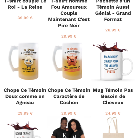
T-shirt couple Le
T-shirt homme
Pochette d'un
r
e
Roi - La Reine
Fou Amoureux
Témoin Aussi
r
Couple
Génial - Grand
P
3
39,99 €
Maintenant C'est
Format
r
9
Pire Noir
i
,
P
2
26,99 €
x
9
r
6
P
2
29,99 €
r
9
i
,
r
9
é
€
x
9
i
,
d
r
9
x
9
u
é
€
r
9
i
g
é
€
t
u
g
l
u
i
l
e
i
Chope Ce Témoin
Chope Ce Témoin
Mug Témoin Pas
r
e
Doux comme un
Caractère de
Besoin de
r
Agneau
Cochon
Cheveux
P
2
P
2
P
2
29,99 €
29,99 €
24,99 €
r
9
r
9
r
4
i
,
i
,
i
,
x
9
x
9
x
9
r
9
r
9
r
9