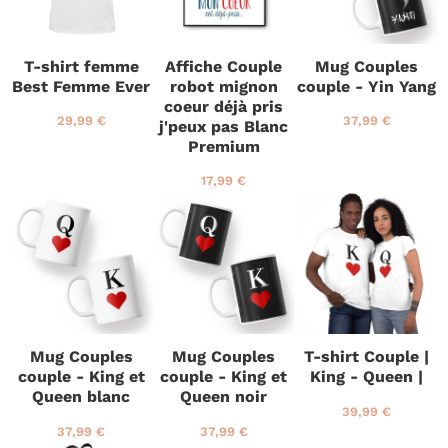
u
u
u
l
l
l
i
i
i
T-shirt femme
Affiche Couple
Mug Couples
e
e
e
Best Femme Ever
robot mignon
couple - Yin Yang
r
r
r
coeur déjà pris
P
2
P
3
29,99 €
37,99 €
j'peux pas Blanc
r
9
r
7
Premium
i
,
i
,
x
9
x
9
P
1
17,99 €
r
9
r
9
r
7
é
€
é
€
i
,
g
g
x
9
u
u
r
9
l
l
é
€
i
i
g
e
e
u
r
r
l
i
Mug Couples
Mug Couples
T-shirt Couple |
e
couple - King et
couple - King et
King - Queen |
r
Queen blanc
Queen noir
P
3
39,99 €
r
9
P
3
P
3
37,99 €
37,99 €
i
,