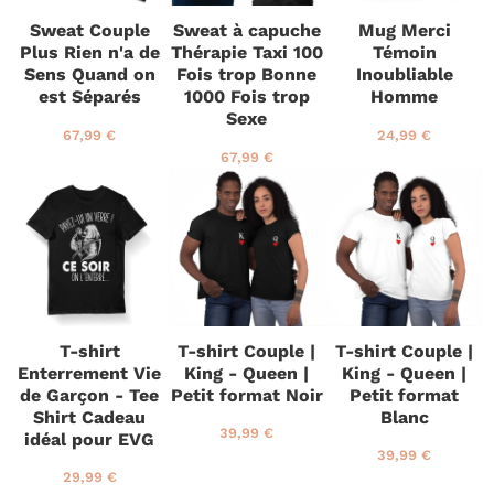
i
Sweat Couple
Sweat à capuche
Mug Merci
e
Plus Rien n'a de
Thérapie Taxi 100
Témoin
r
Sens Quand on
Fois trop Bonne
Inoubliable
est Séparés
1000 Fois trop
Homme
Sexe
P
6
P
2
67,99 €
24,99 €
r
7
r
4
P
6
67,99 €
i
,
i
,
r
7
x
9
x
9
i
,
r
9
r
9
x
9
é
€
é
€
r
9
d
g
é
€
u
u
d
i
l
u
t
i
i
e
t
T-shirt
T-shirt Couple |
T-shirt Couple |
r
Enterrement Vie
King - Queen |
King - Queen |
de Garçon - Tee
Petit format Noir
Petit format
Shirt Cadeau
Blanc
P
3
39,99 €
idéal pour EVG
r
9
P
3
39,99 €
i
,
r
9
P
2
29,99 €
x
9