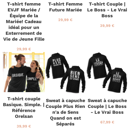
T-shirt femme
T-shirt Femme
T-shirt Couple |
r
e
EVJF Mariée /
Future Mariée
Le Boss - Le Vrai
r
Équipe de la
Boss
P
2
29,99 €
Mariée! Cadeau
r
9
P
3
39,99 €
idéal pour un
i
,
r
9
Enterrement de
x
9
i
,
Vie de Jeune Fille
r
9
x
9
é
€
r
9
P
2
29,99 €
g
é
€
r
9
u
d
i
,
l
u
x
9
i
i
r
9
e
t
é
€
r
g
u
l
i
T-shirt couple
Sweat à capuche
Sweat à capuche
e
Basique. Simple. |
Couple Plus Rien
Couple | Le Boss
r
Référence
n'a de Sens
- Le Vrai Boss
Orelsan
Quand on est
P
6
67,99 €
Séparés
P
3
39,99 €
r
7