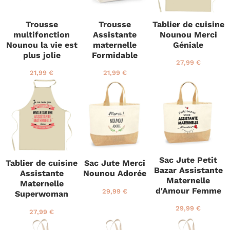
i
l
l
e
i
i
Trousse
Trousse
Tablier de cuisine
r
e
e
multifonction
Assistante
Nounou Merci
r
r
Nounou la vie est
maternelle
Géniale
plus jolie
Formidable
P
2
27,99 €
r
7
P
2
P
2
21,99 €
21,99 €
i
,
r
1
r
1
x
9
i
,
i
,
r
9
x
9
x
9
é
€
r
9
r
9
g
é
€
é
€
u
g
g
l
u
u
i
l
l
e
i
i
Sac Jute Petit
Tablier de cuisine
Sac Jute Merci
r
e
e
Bazar Assistante
Assistante
Nounou Adorée
r
r
Maternelle
Maternelle
d'Amour Femme
P
2
29,99 €
Superwoman
r
9
P
2
29,99 €
i
,
P
2
27,99 €
r
9
x
9
r
7
i
,
r
9