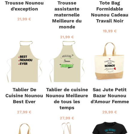
Trousse Nounou
Trousse
Tote Bag
e
d'exception
assistante
Formidable
r
maternelle
Nounou Cadeau
P
2
21,99 €
Meilleure du
Travail Noir
r
1
monde
i
,
P
1
19,99 €
x
9
r
9
P
2
21,99 €
r
9
i
,
r
1
é
€
x
9
i
,
g
r
9
x
9
u
é
€
r
9
l
g
é
€
i
u
g
e
l
u
r
i
l
e
i
Tablier De
Tablier de cuisine
Sac Jute Petit
r
e
Cuisine Nounou
Nounou Meilleure
Bazar Nounou
r
Best Ever
de tous les
d'Amour Femme
temps
P
2
P
2
27,99 €
29,99 €
r
7
r
9
P
2
27,99 €
i
,
i
,
r
7
x
9
x
9
i
,
r
9
r
9