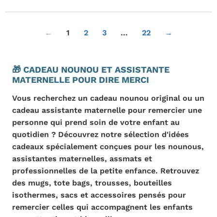
r
9
i
,
x
9
r
9
←
1
2
3
…
22
→
é
€
g
u
l
🎁 CADEAU NOUNOU ET ASSISTANTE
i
MATERNELLE POUR DIRE MERCI
e
r
Vous recherchez un cadeau nounou original ou un
cadeau assistante maternelle pour remercier une
personne qui prend soin de votre enfant au
quotidien ? Découvrez notre sélection d'idées
cadeaux spécialement conçues pour les nounous,
assistantes maternelles, assmats et
professionnelles de la petite enfance. Retrouvez
des mugs, tote bags, trousses, bouteilles
isothermes, sacs et accessoires pensés pour
remercier celles qui accompagnent les enfants