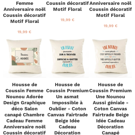
Femme
Coussin décoratif
Anniversaire noël
Anniversaire noël
Motif Floral
Coussin décoratif
Coussin décoratif
Motif Floral
P
1
19,99 €
Motif Floral
r
9
P
1
19,99 €
i
,
r
9
P
1
19,99 €
x
9
i
,
r
9
r
9
x
9
i
,
é
€
r
9
x
9
g
é
€
r
9
u
g
é
€
l
u
g
i
l
u
e
i
l
r
e
i
Housse de
Housse de
Housse de
r
e
Coussin Femme
Coussin Premium
Coussin Premium
r
Nounou Adorée
Un asmat
Une Nounou
Design Graphique
Impossible à
Aussi géniale -
déco Salon
Oublier - Coton
Coton Canvas
canapé Chambre
Canvas Fairtrade
Fairtrade Beige
Cadeau Femme
Beige Idée
Idée Cadeau
Anniversaire noël
Cadeau
Décoration
Coussin décoratif
Décoration
Canapé