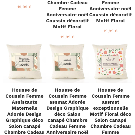
Chambre Cadeau
Femme
P
1
19,99 €
Femme
Anniversaire noël
r
9
Anniversaire noël
Coussin décoratif
i
,
Coussin décoratif
Motif Floral
x
9
Motif Floral
r
9
P
1
19,99 €
é
€
r
9
P
1
19,99 €
g
i
,
r
9
u
x
9
i
,
l
r
9
x
9
i
é
€
r
9
e
g
é
€
r
u
g
l
u
i
l
e
i
Housse de
Housse de
Housse de
r
e
Coussin Femme
Coussin Femme
Coussin Femme
r
Assistante
assmat Adorée
assmat
Maternelle
Design Graphique
exceptionnelle
Adorée Design
déco Salon
Motif Floral déco
Graphique déco
canapé Chambre
Salon canapé
Salon canapé
Cadeau Femme
Chambre Cadeau
Chambre Cadeau
Anniversaire noël
Femme