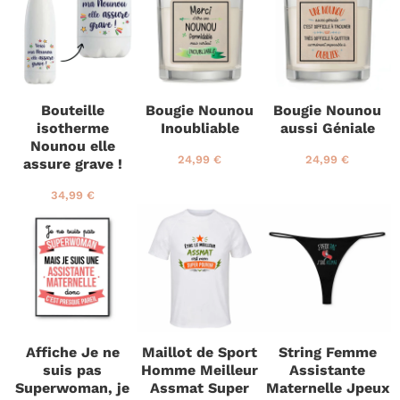
r
9
r
9
x
9
é
€
é
€
r
9
g
g
é
€
u
u
g
l
l
u
i
i
l
e
e
i
Bouteille
Bougie Nounou
Bougie Nounou
r
r
e
isotherme
Inoubliable
aussi Géniale
r
Nounou elle
P
2
P
2
24,99 €
24,99 €
assure grave !
r
4
r
4
i
,
i
,
P
3
34,99 €
x
9
x
9
r
4
r
9
r
9
i
,
é
€
é
€
x
9
g
g
r
9
u
u
é
€
l
l
g
i
i
u
e
e
l
r
r
i
Affiche Je ne
Maillot de Sport
String Femme
e
suis pas
Homme Meilleur
Assistante
r
Superwoman, je
Assmat Super
Maternelle Jpeux