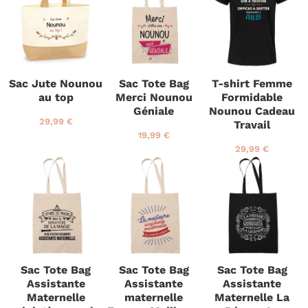
x
9
é
€
é
€
r
9
g
g
é
€
u
u
g
l
l
u
i
i
l
e
e
i
Sac Jute Nounou
Sac Tote Bag
T-shirt Femme
r
r
e
au top
Merci Nounou
Formidable
r
Géniale
Nounou Cadeau
P
2
29,99 €
Travail
r
9
P
1
19,99 €
i
,
r
9
P
2
29,99 €
x
9
i
,
r
9
r
9
x
9
i
,
é
€
r
9
x
9
g
é
€
r
9
u
g
é
€
l
u
g
i
l
u
e
i
l
r
e
i
Sac Tote Bag
Sac Tote Bag
Sac Tote Bag
r
e
Assistante
Assistante
Assistante
r
Maternelle
maternelle
Maternelle La