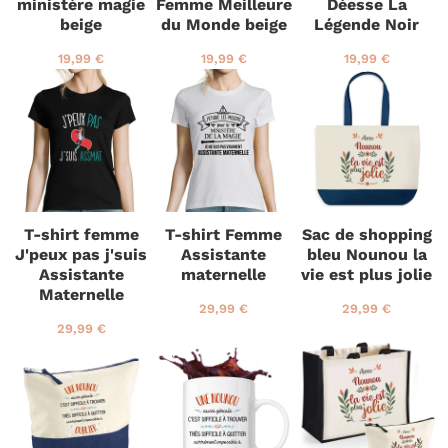
ministère magie
Femme Meilleure
Déesse La
beige
du Monde beige
Légende Noir
P
1
P
1
P
1
19,99 €
19,99 €
19,99 €
r
9
r
9
r
9
i
,
i
,
i
,
x
9
x
9
x
9
r
9
r
9
r
9
é
€
é
€
é
€
g
g
g
u
u
u
l
l
l
i
i
i
T-shirt femme
T-shirt Femme
Sac de shopping
e
e
e
J'peux pas j'suis
Assistante
bleu Nounou la
r
r
r
Assistante
maternelle
vie est plus jolie
Maternelle
P
2
P
2
29,99 €
29,99 €
r
9
r
9
P
2
29,99 €
i
,
i
,
r
9
x
9
x
9
i
,
r
9
r
9
x
9
é
€
é
€
r
9
g
g
é
€
u
u
g