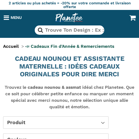
2 articles ou plus achetés = -20% sur votre commande et livraison
offerte
MENU
Accueil
>
📣 Cadeaux Fin d'Année & Remerciements
CADEAU NOUNOU ET ASSISTANTE
MATERNELLE : IDÉES CADEAUX
ORIGINALES POUR DIRE MERCI
Trouvez le
cadeau nounou & assmat
idéal chez Planetee. Que
ce soit pour célébrer petite enfance ou marquer un moment
spécial avec merci nounou, notre sélection unique allie
qualité et émotion.