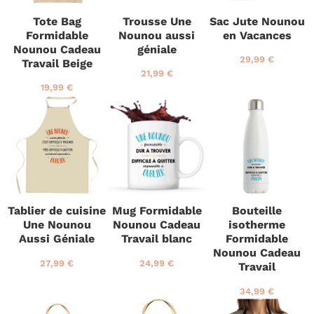
Tote Bag
Trousse Une
Sac Jute Nounou
Formidable
Nounou aussi
en Vacances
Nounou Cadeau
géniale
P
2
29,99 €
Travail Beige
r
9
P
2
21,99 €
i
,
r
1
P
1
19,99 €
x
9
i
,
r
9
r
9
x
9
i
,
é
€
r
9
x
9
g
é
€
r
9
u
g
é
€
l
u
g
i
l
u
e
i
l
r
e
i
Tablier de cuisine
Mug Formidable
Bouteille
r
e
Une Nounou
Nounou Cadeau
isotherme
r
Aussi Géniale
Travail blanc
Formidable
Nounou Cadeau
P
2
P
2
27,99 €
24,99 €
Travail
r
7
r
4
i
,
i
,
P
3
34,99 €
x
9
x
9
r
4
r
9
r
9