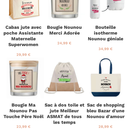
é
€
g
é
€
g
u
g
u
l
u
l
i
l
i
e
i
e
Cabas jute avec
Bougie Nounou
Bouteille
r
e
r
poche Assistante
Merci Adorée
isotherme
r
Maternelle
Nounou géniale
P
2
24,99 €
Superwomen
r
4
P
3
34,99 €
i
,
r
4
P
2
29,99 €
x
9
i
,
r
9
r
9
x
9
i
,
é
€
r
9
x
9
g
é
€
r
9
u
g
é
€
l
u
g
i
l
u
e
i
l
r
e
i
Bougie Ma
Sac à dos toile et
Sac de shopping
r
e
Nounou Pas
jute Meilleur
bleu Bazar d'une
r
Touche Père Noël
ASMAT de tous
Nounou d'amour
les temps
P
2
P
2
23,99 €
28,99 €