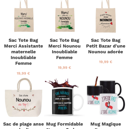
i
,
x
9
é
€
x
9
r
9
g
r
9
é
€
u
é
€
g
l
g
u
i
u
l
e
l
i
r
i
e
Sac Tote Bag
Sac Tote Bag
Sac Tote Bag
e
r
Merci Assistante
Merci Nounou
Petit Bazar d'une
r
maternelle
Inoubliable
Nounou adorée
Inoubliable
Femme
P
1
19,99 €
Femme
r
9
P
1
19,99 €
i
,
r
9
P
1
19,99 €
x
9
i
,
r
9
r
9
x
9
i
,
é
€
r
9
x
9
g
é
€
r
9
u
g
é
€
l
u
g
i
l
u
e
i
l
r
e
i
Sac de plage anse
Mug Formidable
Mug Magique
r
e