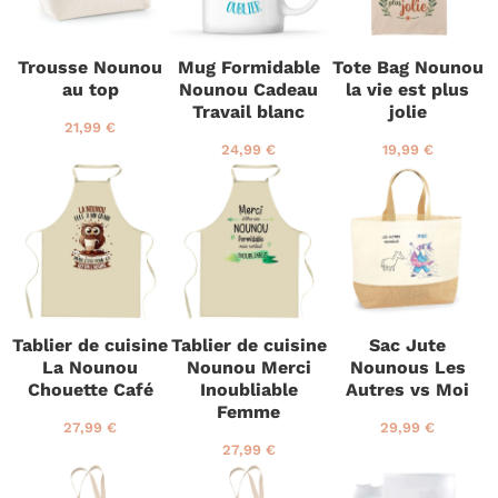
i
u
u
e
l
l
r
i
i
Trousse Nounou
Mug Formidable
Tote Bag Nounou
e
e
au top
Nounou Cadeau
la vie est plus
r
r
Travail blanc
jolie
P
2
21,99 €
r
1
P
2
P
1
24,99 €
19,99 €
i
,
r
4
r
9
x
9
i
,
i
,
r
9
x
9
x
9
é
€
r
9
r
9
g
é
€
é
€
u
g
g
l
u
u
i
l
l
e
i
i
Tablier de cuisine
Tablier de cuisine
Sac Jute
r
e
e
La Nounou
Nounou Merci
Nounous Les
r
r
Chouette Café
Inoubliable
Autres vs Moi
Femme
P
2
P
2
27,99 €
29,99 €
r
7
r
9
P
2
27,99 €
i
,
i
,
r
7
x
9
x
9
i
,