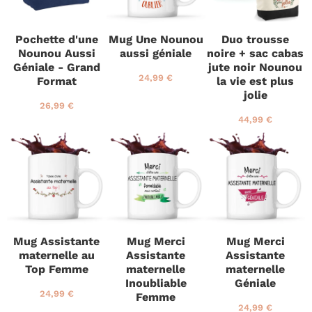
l
l
u
i
i
l
e
e
i
Pochette d'une
Mug Une Nounou
Duo trousse
r
r
e
Nounou Aussi
aussi géniale
noire + sac cabas
r
Géniale - Grand
jute noir Nounou
P
2
24,99 €
Format
la vie est plus
r
4
jolie
i
,
P
2
26,99 €
x
9
r
6
P
4
44,99 €
r
9
i
,
r
4
é
€
x
9
i
,
g
r
9
x
9
u
é
€
r
9
l
g
é
€
i
u
g
e
l
u
r
i
l
e
i
Mug Assistante
Mug Merci
Mug Merci
r
e
maternelle au
Assistante
Assistante
r
Top Femme
maternelle
maternelle
Inoubliable
Géniale
P
2
24,99 €
Femme
r
4
P
2
24,99 €