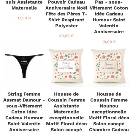
suis Assistante
Pouvoir Cadeau
Pas - sous-
Maternelle
Anniversaire Noël
Vêtement Coton
Fête des Pères T-
Idée Cadeau
P
1
17,99 €
Shirt Respirant
Humour Saint
r
7
Polyester
Valentin
i
,
Anniversaire
x
9
P
2
29,99 €
r
9
r
9
P
1
19,99 €
é
€
i
,
r
9
g
x
9
i
,
u
r
9
x
9
l
é
€
r
9
i
g
é
€
e
u
g
r
l
u
i
l
e
i
String Femme
Housse de
Housse de
r
e
Assmat Damour -
Coussin Femme
Coussin Femme
r
sous-Vêtement
Assistante
Nounou
Coton Idée
Maternelle
exceptionnelle
Cadeau Humour
exceptionnelle
Motif Floral déco
Saint Valentin
Motif Floral déco
Salon canapé
Anniversaire
Salon canapé
Chambre Cadeau