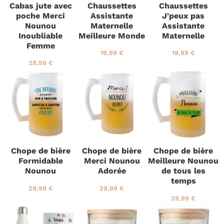
Cabas jute avec
Chaussettes
Chaussettes
r
r
e
poche Merci
Assistante
J'peux pas
r
Nounou
Maternelle
Assistante
Inoubliable
Meilleure Monde
Maternelle
Femme
P
1
P
1
19,99 €
19,99 €
r
9
r
9
P
2
29,99 €
i
,
i
,
r
9
x
9
x
9
i
,
r
9
r
9
x
9
é
€
é
€
r
9
g
g
é
€
u
u
g
l
l
u
i
i
l
e
e
i
Chope de bière
Chope de bière
Chope de bière
r
r
e
Formidable
Merci Nounou
Meilleure Nounou
r
Nounou
Adorée
de tous les
temps
P
2
P
2
29,99 €
29,99 €
r
9
r
9
P
2
29,99 €
i
,
i
,
r
9
x
9
x
9
i
,