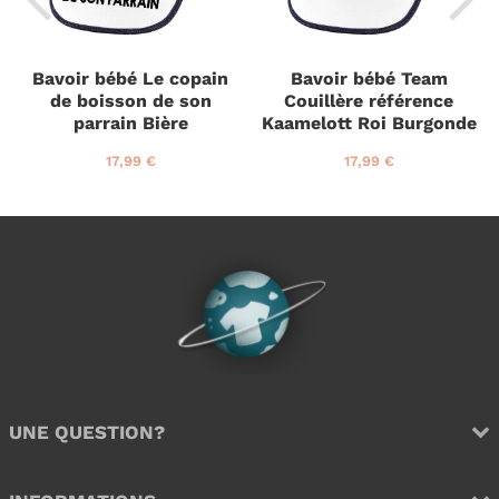
Bavoir bébé Le copain
Bavoir bébé Team
de boisson de son
Couillère référence
parrain Bière
Kaamelott Roi Burgonde
P
1
P
1
17,99 €
17,99 €
r
7
r
7
i
,
i
,
x
9
x
9
r
9
r
9
é
€
é
€
g
g
u
u
l
l
i
i
e
e
r
r
UNE QUESTION?