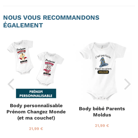
NOUS VOUS RECOMMANDONS
ÉGALEMENT
Body personnalisable
Body bébé Parents
Prénom Changez Monde
Moldus
(et ma couche!)
P
2
21,99 €
P
2
21,99 €
r
1
r
1
i
,