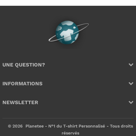
i
,
x
9
x
9
r
9
r
9
é
€
é
€
g
g
u
u
l
l
i
i
e
e
r
r
UNE QUESTION?
INFORMATIONS
NEWSLETTER
© 2026
Planetee - N°1 du T-shirt Personnalisé
- Tous droits
réservés