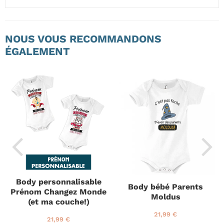
NOUS VOUS RECOMMANDONS
ÉGALEMENT
Body personnalisable
Body bébé Parents
Prénom Changez Monde
Moldus
(et ma couche!)
P
2
21,99 €
P
2
21,99 €
r
1