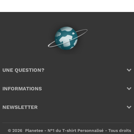
r
1
i
,
i
,
x
9
x
9
r
9
r
9
é
€
é
€
g
g
u
u
l
l
i
i
e
e
r
r
UNE QUESTION?
INFORMATIONS
NEWSLETTER
© 2026
Planetee - N°1 du T-shirt Personnalisé
- Tous droits