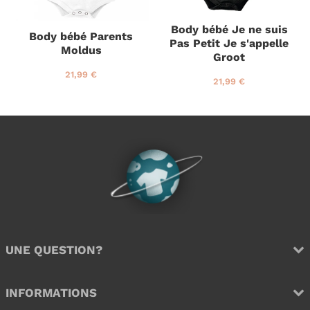
Body bébé Je ne suis
Body bébé Parents
Pas Petit Je s'appelle
Moldus
Groot
P
2
21,99 €
P
2
21,99 €
r
1
r
1
i
,
i
,
x
9
x
9
r
9
r
9
é
€
é
€
g
g
u
u
l
l
i
i
e
e
r
r
UNE QUESTION?
INFORMATIONS