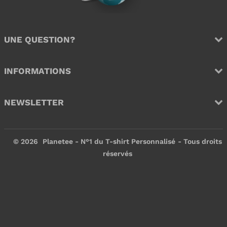
e
e
r
r
UNE QUESTION?
INFORMATIONS
NEWSLETTER
© 2026
Planetee - N°1 du T-shirt Personnalisé
- Tous droits
réservés