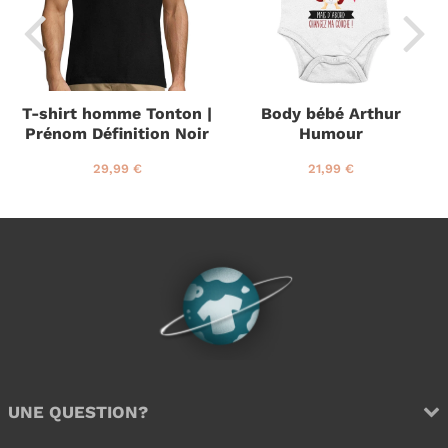
T-shirt homme Tonton |
Body bébé Arthur
Prénom Définition Noir
Humour
P
2
P
2
29,99 €
21,99 €
r
9
r
1
i
,
i
,
x
9
x
9
r
9
r
9
é
€
é
€
g
g
u
u
l
l
i
i
e
e
r
r
UNE QUESTION?