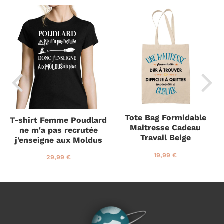
Tote Bag Formidable
T-shirt Femme Poudlard
Maitresse Cadeau
ne m'a pas recrutée
Travail Beige
j'enseigne aux Moldus
P
1
19,99 €
P
2
29,99 €
r
9
r
9
i
,
i
,
x
9
x
9
r
9
r
9
é
€
é
€
g
g
u
u