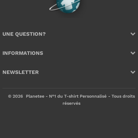
l
l
i
i
e
e
r
r
UNE QUESTION?
INFORMATIONS
NEWSLETTER
© 2026
Planetee - N°1 du T-shirt Personnalisé
- Tous droits
réservés