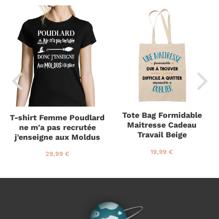
Tote Bag Formidable
T-shirt Femme Poudlard
Maitresse Cadeau
ne m'a pas recrutée
Travail Beige
j'enseigne aux Moldus
P
1
19,99 €
P
2
29,99 €
r
9
r
9
i
,
i
,
x
9
x
9
r
9
r
9
é
€
é
€
g
g
u
u