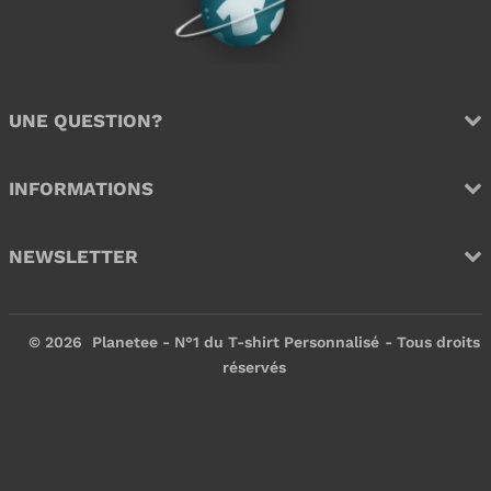
l
l
i
i
e
e
r
r
UNE QUESTION?
INFORMATIONS
NEWSLETTER
© 2026
Planetee - N°1 du T-shirt Personnalisé
- Tous droits
réservés