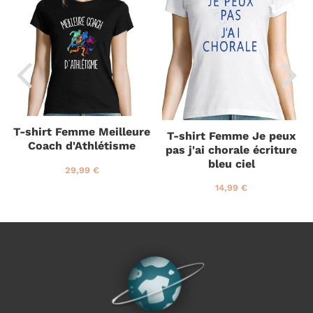
T-shirt Femme Meilleure
T-shirt Femme Je peux
Coach d'Athlétisme
pas j'ai chorale écriture
bleu ciel
P
2
29,99 €
r
9
P
1
14,99 €
i
,
r
4
x
9
i
,
r
9
x
9
é
€
r
9
g
é
€
u
g
l
u
i
l
e
i
r