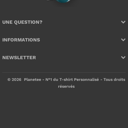
e
e
r
r
UNE QUESTION?
INFORMATIONS
NEWSLETTER
© 2026
Planetee - N°1 du T-shirt Personnalisé
- Tous droits
réservés