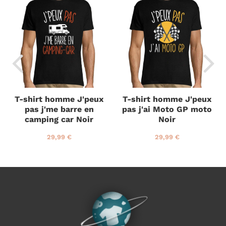
T-shirt homme J'peux
T-shirt homme J'peux
n
pas j'me barre en
pas j'ai Moto GP moto
camping car Noir
Noir
P
2
P
2
29,99 €
29,99 €
r
9
r
9
i
,
i
,
x
9
x
9
r
9
r
9
é
€
é
€
g
g
u
u
l
l
i
i