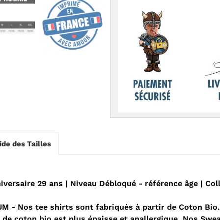
ide des Tailles
versaire 29 ans | Niveau Débloqué - référence âge | Co
 Nos tee shirts sont fabriqués à partir de Coton Bio. 
re de coton bio est plus épaisse et anallergique. Nos S