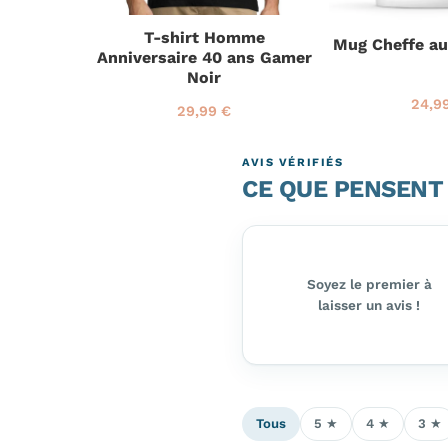
T-shirt Homme
ci
Mug Cheffe a
Anniversaire 40 ans Gamer
e Géniale
Noir
24,9
2
P
29,99 €
P
2
4
r
r
9
,
i
i
,
9
x
AVIS VÉRIFIÉS
x
9
9
r
CE QUE PENSENT
r
9
€
é
é
€
g
g
u
u
l
l
i
i
Soyez le premier à
e
e
r
laisser un avis !
r
Tous
5 ★
4 ★
3 ★