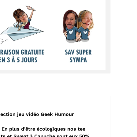
llection jeu vidéo Geek Humour
En plus d'être écologiques nos tee
weats et Sweat à Capuche sont eux 50%