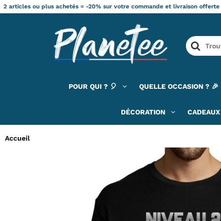
2 articles ou plus achetés = -20% sur votre commande et livraison offerte
POUR QUI ? 🎈
QUELLE OCCASION ? 🎉
DÉCORATION
CADEAUX 
Accueil