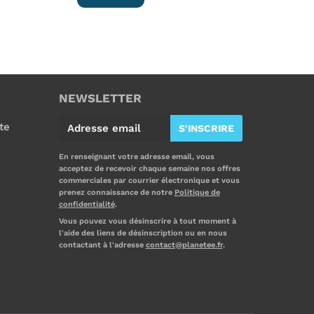
NEWSLETTER
E
te
S'INSCRIRE
-
m
En renseignant votre adresse email, vous
acceptez de recevoir chaque semaine nos offres
a
commerciales par courrier électronique et vous
i
prenez connaissance de notre
Politique de
confidentialité
.
l
Vous pouvez vous désinscrire à tout moment à
l'aide des liens de désinscription ou en nous
contactant à l'adresse
contact@planetee.fr
.