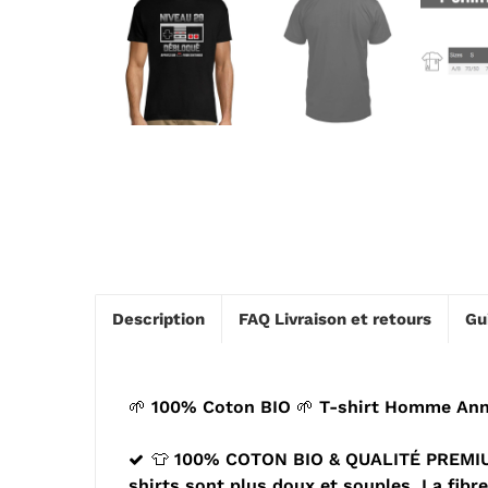
Description
FAQ Livraison et retours
Gu
🌱 100% Coton BIO 🌱 T-shirt Homme Anni
👕 100% COTON BIO & QUALITÉ PREMIUM -
shirts sont plus doux et souples. La fib