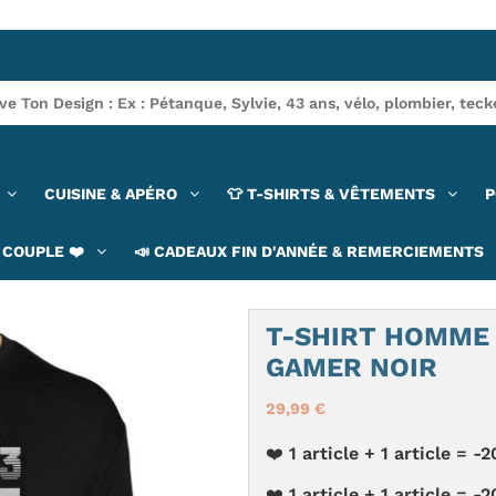
CUISINE & APÉRO
👕 T-SHIRTS & VÊTEMENTS
P
COUPLE ❤️
📣 CADEAUX FIN D'ANNÉE & REMERCIEMENTS
T-SHIRT HOMME 
GAMER NOIR
29,99 €
❤️ 1 article + 1 article =
❤️ 1 article + 1 article =