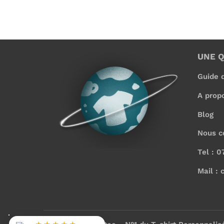
UNE 
Guide d
A prop
Blog
Nous c
Tel : 0
Mail : 