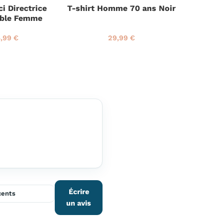
i Directrice
T-shirt Homme 70 ans Noir
Mug Tut
able Femme
,99 €
29,99 €
2
P
2
4
r
9
,
i
,
9
x
9
9
r
9
€
é
€
g
u
l
i
e
r
Écrire
un avis