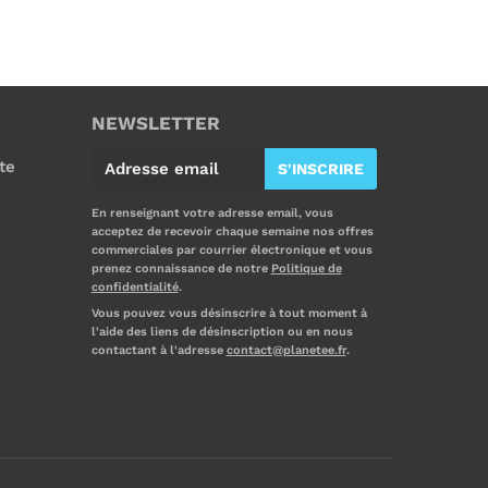
NEWSLETTER
E
te
S'INSCRIRE
-
m
En renseignant votre adresse email, vous
acceptez de recevoir chaque semaine nos offres
a
commerciales par courrier électronique et vous
i
prenez connaissance de notre
Politique de
confidentialité
.
l
Vous pouvez vous désinscrire à tout moment à
l'aide des liens de désinscription ou en nous
contactant à l'adresse
contact@planetee.fr
.