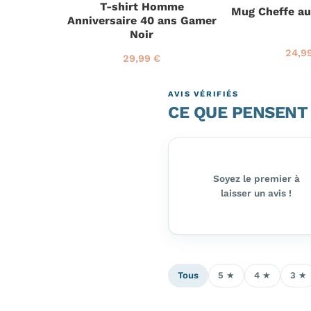
T-shirt Homme
ci
Mug Cheffe a
Anniversaire 40 ans Gamer
e Géniale
Noir
24,9
2
P
29,99 €
P
2
4
r
r
9
,
i
i
,
9
x
AVIS VÉRIFIÉS
x
9
9
r
CE QUE PENSENT
r
9
€
é
é
€
g
g
u
u
l
l
i
i
Soyez le premier à
e
e
r
laisser un avis !
r
Tous
5 ★
4 ★
3 ★