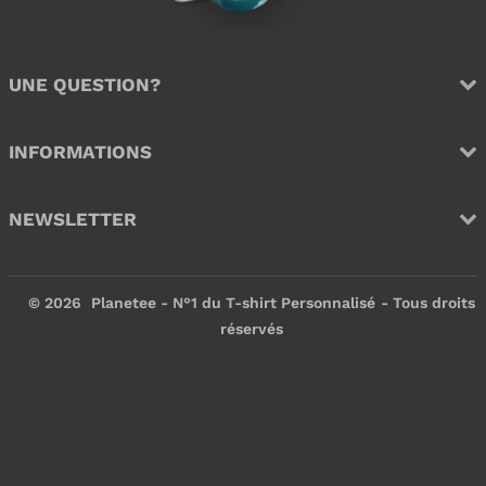
e
e
r
r
UNE QUESTION?
INFORMATIONS
NEWSLETTER
© 2026
Planetee - N°1 du T-shirt Personnalisé
- Tous droits
réservés