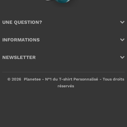
e
e
r
r
UNE QUESTION?
INFORMATIONS
NEWSLETTER
© 2026
Planetee - N°1 du T-shirt Personnalisé
- Tous droits
réservés