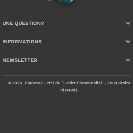
e
e
r
r
UNE QUESTION?
INFORMATIONS
NEWSLETTER
© 2026
Planetee - N°1 du T-shirt Personnalisé
- Tous droits
réservés