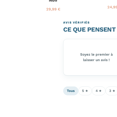
Noir
24,9
2
P
29,99 €
P
2
4
r
r
9
,
i
i
,
9
x
AVIS VÉRIFIÉS
x
9
9
r
CE QUE PENSENT
r
9
€
é
é
€
g
g
u
u
l
l
i
i
Soyez le premier à
e
e
r
laisser un avis !
r
Tous
5 ★
4 ★
3 ★