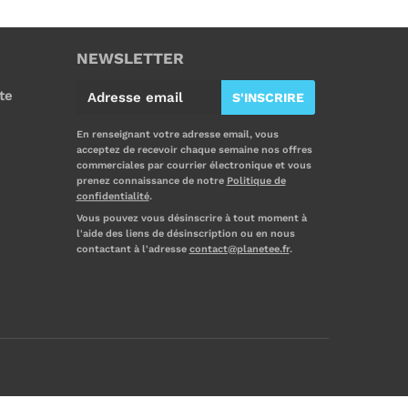
NEWSLETTER
E
te
S'INSCRIRE
-
m
En renseignant votre adresse email, vous
acceptez de recevoir chaque semaine nos offres
a
commerciales par courrier électronique et vous
i
prenez connaissance de notre
Politique de
confidentialité
.
l
Vous pouvez vous désinscrire à tout moment à
l'aide des liens de désinscription ou en nous
contactant à l'adresse
contact@planetee.fr
.