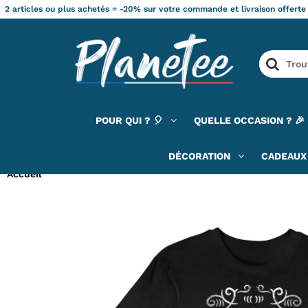
2 articles ou plus achetés = -20% sur votre commande et livraison offerte
POUR QUI ? 🎈
QUELLE OCCASION ? 🎉
DÉCORATION
CADEAUX 
Accueil