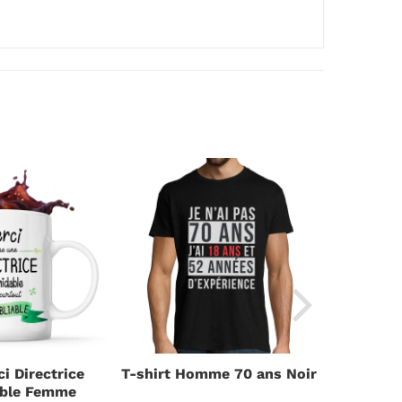
i Directrice
T-shirt Homme 70 ans Noir
Mug Tut
able Femme