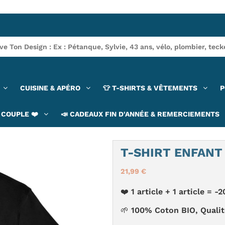
CUISINE & APÉRO
👕 T-SHIRTS & VÊTEMENTS
P
COUPLE ❤️
📣 CADEAUX FIN D'ANNÉE & REMERCIEMENTS
T-SHIRT ENFANT
21,99 €
❤️ 1 article + 1 article =
🌱 100% Coton BIO, Quali