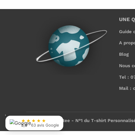
UNE 
Guide d
A prop
Blog
Nous c
Tel : 0
Mail : 
© 2026
Planetee - N°1 du T-shirt Personnalis
★★★★★
5,0
· 63 avis Google