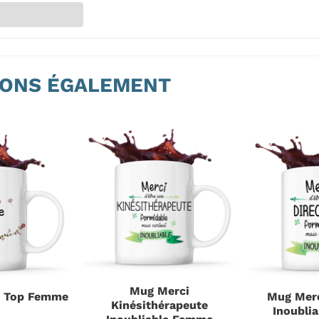
ONS ÉGALEMENT
Mug Merci
u Top Femme
Mug Merc
Kinésithérapeute
Inoubli